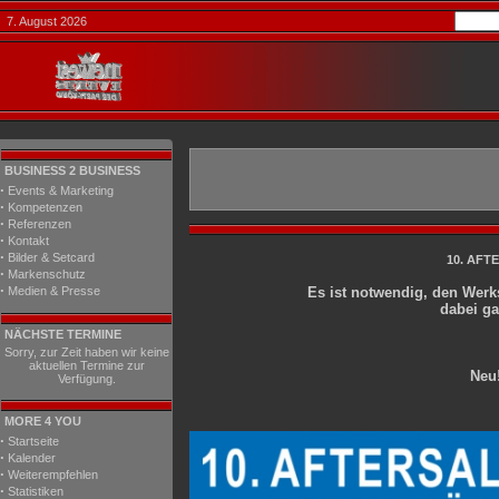
7. August 2026
BUSINESS 2 BUSINESS
·
Events & Marketing
·
Kompetenzen
·
Referenzen
·
Kontakt
·
Bilder & Setcard
10. AFT
·
Markenschutz
·
Medien & Presse
Es ist notwendig, den Werks
dabei ga
NÄCHSTE TERMINE
Sorry, zur Zeit haben wir keine
aktuellen Termine zur
Neu!
Verfügung.
MORE 4 YOU
·
Startseite
·
Kalender
·
Weiterempfehlen
·
Statistiken