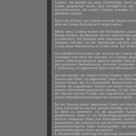
Cookies. Sie besteht aus einer Zeichenfolge, durch
Cookie gespeichert wurde. Dies ermöglicht es den 
Internetbrowsern, die andere Cookies enthalten, zu
identifiziert werden.
Durch den Einsatz von Cookies kann die Newest Events 
ohne die Cookie-Setzung nicht möglich wären.
Mittels eines Cookies können die Informationen und A
bereits erwähnt, die Benutzer unserer Internetseite 
zu erleichtern. Der Benutzer einer Internetseite, die
eingeben, weil dies von der Internetseite und dem a
Cookie eines Warenkorbes im Online-Shop. Der Online-Sh
Die betroffene Person kann die Setzung von Cookies du
verhindern und damit der Setzung von Cookies dauer
andere Softwareprogramme gelöscht werden. Dies ist i
dem genutzten Internetbrowser, sind unter Umständen ni
5. Erfassung von allgemeinen Daten und Informationen
Die Internetseite der Newest Events Inhaber Marco Paf
System eine Reihe von allgemeinen Daten und Informat
werden können die (1) verwendeten Browsertypen un
welcher ein zugreifendes System auf unsere Internet
unserer Internetseite angesteuert werden, (5) das Datum
der Internet-Service-Provider des zugreifenden Syste
unsere informationstechnologischen Systeme dienen.
Bei der Nutzung dieser allgemeinen Daten und Inform
Diese Informationen werden vielmehr benötigt, um (1) di
für diese zu optimieren, (3) die dauerhafte Funkt
gewährleisten sowie (4) um Strafverfolgungsbehörden 
anonym erhobenen Daten und Informationen werden du
ausgewertet, den Datenschutz und die Datensicherheit 
personenbezogenen Daten sicherzustellen. Die anon
personenbezogenen Daten gespeichert.
6. Routinemäßige Löschung und Sperrung von perso