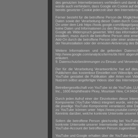
des genutzten Internetbrowsers verhindern und damit 
würde auch verhindern, dass Google ein Cookie auf de
bereits gesetzter Cookie jederzeit über den Internet
Ferner besteht für die betroffene Person die Möglichk
Daten sowie der Verarbeitung dieser Daten durch Goo
On unter dem Link https://tools.google.com/dlpage/gaop
keine Daten und Informationen zu den Besuchen von Int
Google als Widerspruch gewertet. Wird das informatio
installiert, muss durch die betroffene Person eine er
Add-On durch die betroffene Person oder einer anderen 
der Neuinstallation oder der erneuten Aktivierung des
Weitere Informationen und die geltenden Datenschu
http://www.google.com/analytics/terms/de.html abgeru
erläutert.
9. Datenschutzbestimmungen zu Einsatz und Verwend
Der für die Verarbeitung Verantwortliche hat auf die
Publishern das kostenlose Einstellen von Videoclips u
YouTube gestattet die Publikation aller Arten von 
Nutzern selbst angefertigte Videos über das Internetpor
Betreibergesellschaft von YouTube ist die YouTube, L
Inc., 1600 Amphitheatre Pkwy, Mountain View, CA 940
Durch jeden Aufruf einer der Einzelseiten dieser Inter
Komponente (YouTube-Video) integriert wurde, wird d
die jeweilige YouTube-Komponente veranlasst, eine 
zu YouTube können unter https://www.youtube.com/y
Kenntnis darüber, welche konkrete Unterseite unserer I
Sofern die betroffene Person gleichzeitig bei YouTub
konkrete Unterseite unserer Internetseite die betro
YouTube-Account der betroffenen Person zugeordnet.
YouTube und Google erhalten über die YouTube-Kompon