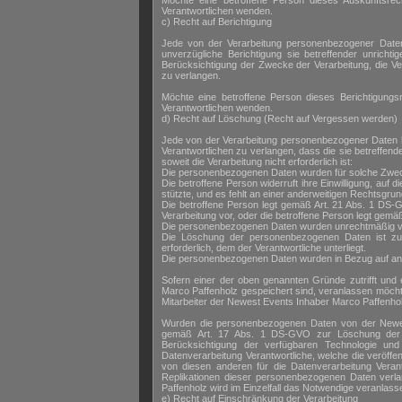
Möchte eine betroffene Person dieses Auskunftsrech
Verantwortlichen wenden.
c) Recht auf Berichtigung
Jede von der Verarbeitung personenbezogener Daten
unverzügliche Berichtigung sie betreffender unrich
Berücksichtigung der Zwecke der Verarbeitung, die V
zu verlangen.
Möchte eine betroffene Person dieses Berichtigungsr
Verantwortlichen wenden.
d) Recht auf Löschung (Recht auf Vergessen werden)
Jede von der Verarbeitung personenbezogener Daten 
Verantwortlichen zu verlangen, dass die sie betreffen
soweit die Verarbeitung nicht erforderlich ist:
Die personenbezogenen Daten wurden für solche Zwecke
Die betroffene Person widerruft ihre Einwilligung, au
stützte, und es fehlt an einer anderweitigen Rechtsgrun
Die betroffene Person legt gemäß Art. 21 Abs. 1 DS-G
Verarbeitung vor, oder die betroffene Person legt gem
Die personenbezogenen Daten wurden unrechtmäßig ve
Die Löschung der personenbezogenen Daten ist zur 
erforderlich, dem der Verantwortliche unterliegt.
Die personenbezogenen Daten wurden in Bezug auf ang
Sofern einer der oben genannten Gründe zutrifft un
Marco Paffenholz gespeichert sind, veranlassen möchte,
Mitarbeiter der Newest Events Inhaber Marco Paffenh
Wurden die personenbezogenen Daten von der Newest
gemäß Art. 17 Abs. 1 DS-GVO zur Löschung der pe
Berücksichtigung der verfügbaren Technologie u
Datenverarbeitung Verantwortliche, welche die veröffe
von diesen anderen für die Datenverarbeitung Vera
Replikationen dieser personenbezogenen Daten verlang
Paffenholz wird im Einzelfall das Notwendige veranlass
e) Recht auf Einschränkung der Verarbeitung