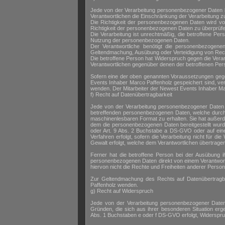
Jede von der Verarbeitung personenbezogener Daten 
Verantwortlichen die Einschränkung der Verarbeitung z
Die Richtigkeit der personenbezogenen Daten wird von
Richtigkeit der personenbezogenen Daten zu überprüfe
Die Verarbeitung ist unrechtmäßig, die betroffene P
Nutzung der personenbezogenen Daten.
Der Verantwortliche benötigt die personenbezogenen
Geltendmachung, Ausübung oder Verteidigung von Re
Die betroffene Person hat Widerspruch gegen die Verar
Verantwortlichen gegenüber denen der betroffenen Per
Sofern eine der oben genannten Voraussetzungen gege
Events Inhaber Marco Paffenholz gespeichert sind, verl
wenden. Der Mitarbeiter der Newest Events Inhaber Ma
f) Recht auf Datenübertragbarkeit
Jede von der Verarbeitung personenbezogener Daten 
betreffenden personenbezogenen Daten, welche durch d
maschinenlesbaren Format zu erhalten. Sie hat außer
dem die personenbezogenen Daten bereitgestellt wurde
oder Art. 9 Abs. 2 Buchstabe a DS-GVO oder auf eine
Verfahren erfolgt, sofern die Verarbeitung nicht für die
Gewalt erfolgt, welche dem Verantwortlichen übertrage
Ferner hat die betroffene Person bei der Ausübung 
personenbezogenen Daten direkt von einem Verantwortl
hiervon nicht die Rechte und Freiheiten anderer Person
Zur Geltendmachung des Rechts auf Datenübertragbar
Paffenholz wenden.
g) Recht auf Widerspruch
Jede von der Verarbeitung personenbezogener Daten
Gründen, die sich aus ihrer besonderen Situation erg
Abs. 1 Buchstaben e oder f DS-GVO erfolgt, Widerspruch