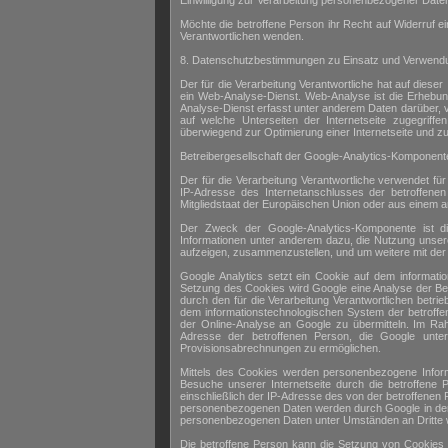
Einwilligung zur Verarbeitung personenbezogener Daten 
Möchte die betroffene Person ihr Recht auf Widerruf ein
Verantwortlichen wenden.
8. Datenschutzbestimmungen zu Einsatz und Verwendun
Der für die Verarbeitung Verantwortliche hat auf dieser
ein Web-Analyse-Dienst. Web-Analyse ist die Erhebu
Analyse-Dienst erfasst unter anderem Daten darüber, v
auf welche Unterseiten der Internetseite zugegriff
überwiegend zur Optimierung einer Internetseite und z
Betreibergesellschaft der Google-Analytics-Komponent
Der für die Verarbeitung Verantwortliche verwendet fü
IP-Adresse des Internetanschlusses der betroffene
Mitgliedstaat der Europäischen Union oder aus einem 
Der Zweck der Google-Analytics-Komponente ist d
Informationen unter anderem dazu, die Nutzung unserer
aufzeigen, zusammenzustellen, und um weitere mit der 
Google Analytics setzt ein Cookie auf dem informati
Setzung des Cookies wird Google eine Analyse der Benut
durch den für die Verarbeitung Verantwortlichen betri
dem informationstechnologischen System der betroff
der Online-Analyse an Google zu übermitteln. Im Ra
Adresse der betroffenen Person, die Google unte
Provisionsabrechnungen zu ermöglichen.
Mittels des Cookies werden personenbezogene Informat
Besuche unserer Internetseite durch die betroffene
einschließlich der IP-Adresse des von der betroffenen
personenbezogenen Daten werden durch Google in den 
personenbezogenen Daten unter Umständen an Dritte w
Die betroffene Person kann die Setzung von Cookies du