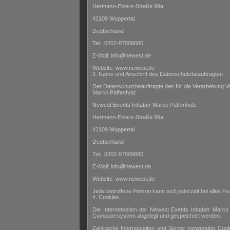
Hermann-Ehlers-Straße 99a
42109 Wuppertal
Deutschland
Tel.: 0202-87009880
E-Mail: info@newest.de
Website: www.newest.de
3. Name und Anschrift des Datenschutzbeauftragten
Der Datenschutzbeauftragte des für die Verarbeitung Ve
Marco Paffenholz
Newest Events Inhaber Marco Paffenholz
Hermann-Ehlers-Straße 99a
42109 Wuppertal
Deutschland
Tel.: 0202-87009880
E-Mail: info@newest.de
Website: www.newest.de
Jede betroffene Person kann sich jederzeit bei allen
4. Cookies
Die Internetseiten der Newest Events Inhaber Marco
Computersystem abgelegt und gespeichert werden.
Zahlreiche Internetseiten und Server verwenden Cook