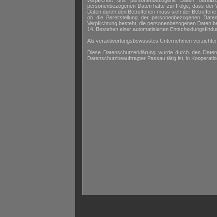
verpflichtet uns personenbezogene Daten bereitzu
personenbezogenen Daten hätte zur Folge, dass der V
Daten durch den Betroffenen muss sich der Betroffene a
ob die Bereitstellung der personenbezogenen Daten 
Verpflichtung besteht, die personenbezogenen Daten be
14. Bestehen einer automatisierten Entscheidungsfindu
Als verantwortungsbewusstes Unternehmen verzichten w
Diese Datenschutzerklärung wurde durch den Daten
Datenschutzbeauftragter Passau tätig ist, in Kooperatio