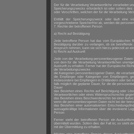
Der für die Verarbeitung Verantwortliche verarbeitet 
Speicherungszwecks erforderlich ist oder sofern die
oder Vorschriften, welchen der für die Verarbeitung Ver
Entfällt der Speicherungszweck oder läuft eine 
vorgeschriebene Speicherfrist ab, werden die persone
7. Rechte der betroffenen Person
a) Recht auf Bestätigung
Jede betroffene Person hat das vom Europäischen Ric
Bestätigung darüber zu verlangen, ob sie betreffend
Anspruch nehmen, kann sie sich hierzu jederzeit an ein
b) Recht auf Auskunft
Jede von der Verarbeitung personenbezogener Daten b
von dem für die Verarbeitung Verantwortlichen unentg
Auskunft zu erhalten. Ferner hat der Europäische Rich
die Verarbeitungszwecke
die Kategorien personenbezogener Daten, die verarbei
die Empfänger oder Kategorien von Empfängern, ge
insbesondere bei Empfängern in Drittländern oder bei i
falls möglich die geplante Dauer, für die die personenb
Dauer
das Bestehen eines Rechts auf Berichtigung oder Lös
Verantwortlichen oder eines Widerspruchsrechts gegen
das Bestehen eines Beschwerderechts bei einer Aufsi
wenn die personenbezogenen Daten nicht bei der betro
das Bestehen einer automatisierten Entscheidungsfin
aussagekräftige Informationen über die involvierte Lo
Person
Ferner steht der betroffenen Person ein Auskunftsr
übermittelt wurden. Sofern dies der Fall ist, so steh
mit der Übermittlung zu erhalten.