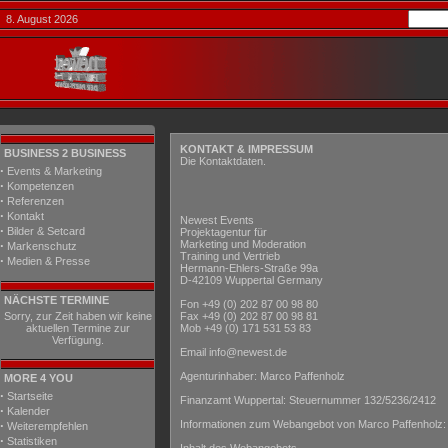
8. August 2026
KONTAKT & IMPRESSUM
BUSINESS 2 BUSINESS
Die Kontaktdaten.
·
Events & Marketing
·
Kompetenzen
·
Referenzen
·
Kontakt
Newest Events
·
Bilder & Setcard
Projektagentur für
·
Marketing und Moderation
Markenschutz
Training und Vertrieb
·
Medien & Presse
Hermann-Ehlers-Straße 99a
D-42109 Wuppertal Germany
NÄCHSTE TERMINE
Fon +49 (0) 202 87 00 98 80
Sorry, zur Zeit haben wir keine
Fax +49 (0) 202 87 00 98 81
aktuellen Termine zur
Mob +49 (0) 171 531 53 83
Verfügung.
Email
info@newest.de
Agenturinhaber: Marco Paffenholz
MORE 4 YOU
·
Startseite
Finanzamt Wuppertal: Steuernummer 132/5236/2412
·
Kalender
·
Informationen zum Webangebot von Marco Paffenholz:
Weiterempfehlen
·
Statistiken