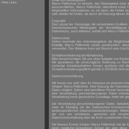
Inhalt des Webangebots
·
Web Links
Marco Paffenholz ist bemüht, das Webangebot stets aktu
auszuschließen. Marco Paffenholz übernimmt keine Haft
eingestellten Informationen, es sei denn, die Fehler 
oder ideeller Art Dritter, die durch die Nutzung diese
Copyright
Das Layout der Homepage, die verwendeten Grafiken und
fotomechanischen Wiedergabe, der Vervielfältigung
Datennetze), auch teilweise, behält sich Marco Paffenho
Datenschutz
Sofern innerhalb des Internetangebots die Möglichkei
freiwillig. Marco Paffenholz erklärt ausdrücklich, d
verwendet. Des Weiteren kann auf Wunsch eine Löschung 
Schadensminderung bei Abmahnung
Bitte benachrichtigen Sie uns ohne Aufgabe von Kosten 
Wir garantieren die unverzügliche Änderung zu Recht 
vorherige Kontaktaufnahme Kosten auslösen und die
Schadensminderungspflicht gemäß § 254 BGB nicht be
Datenschutzerklärung
Wir freuen uns sehr über Ihr Interesse an unserem Un
Inhaber Marco Paffenholz. Eine Nutzung der Internet
Daten möglich. Sofern eine betroffene Person besond
eine Verarbeitung personenbezogener Daten erforder
Verarbeitung keine gesetzliche Grundlage, holen wir gen
Die Verarbeitung personenbezogener Daten, beispiels
stets im Einklang mit der Datenschutz-Grundvero
landesspezifischen Datenschutzbestimmungen. Mittel
der von uns erhobenen, genutzten und verarbeit
Datenschutzerklärung über die ihnen zustehenden Rech
Die Newest Events Inhaber Marco Paffenholz hat als f
einen möglichst lückenlosen Schutz der über diese 