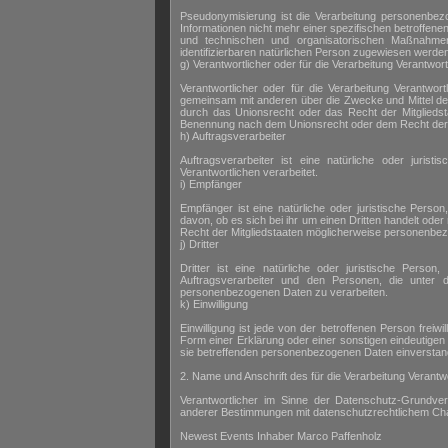
Pseudonymisierung ist die Verarbeitung personenbez
Informationen nicht mehr einer spezifischen betroffe
und technischen und organisatorischen Maßnahmen u
identifizierbaren natürlichen Person zugewiesen werde
g) Verantwortlicher oder für die Verarbeitung Verantwort
Verantwortlicher oder für die Verarbeitung Verantwortl
gemeinsam mit anderen über die Zwecke und Mittel de
durch das Unionsrecht oder das Recht der Mitgliedst
Benennung nach dem Unionsrecht oder dem Recht der 
h) Auftragsverarbeiter
Auftragsverarbeiter ist eine natürliche oder juri
Verantwortlichen verarbeitet.
i) Empfänger
Empfänger ist eine natürliche oder juristische Pers
davon, ob es sich bei ihr um einen Dritten handelt o
Recht der Mitgliedstaaten möglicherweise personenbezo
j) Dritter
Dritter ist eine natürliche oder juristische Perso
Auftragsverarbeiter und den Personen, die unter d
personenbezogenen Daten zu verarbeiten.
k) Einwilligung
Einwilligung ist jede von der betroffenen Person frei
Form einer Erklärung oder einer sonstigen eindeutigen 
sie betreffenden personenbezogenen Daten einverstand
2. Name und Anschrift des für die Verarbeitung Verantw
Verantwortlicher im Sinne der Datenschutz-Grundve
anderer Bestimmungen mit datenschutzrechtlichem Char
Newest Events Inhaber Marco Paffenholz