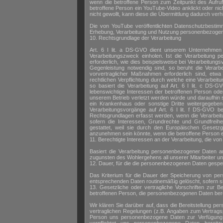
wenn die betroffene Person zum Zeitpunkt des Aufrufs 
betroffene Person ein YouTube-Video anklickt oder nic
nicht gewollt, kann diese die Übermittlung dadurch ver
Die von YouTube veröffentlichten Datenschutzbestimmu
Erhebung, Verarbeitung und Nutzung personenbezoge
10. Rechtsgrundlage der Verarbeitung
Art. 6 I lit. a DS-GVO dient unserem Unternehmen a
Verarbeitungszweck einholen. Ist die Verarbeitung p
erforderlich, wie dies beispielsweise bei Verarbeitung
Gegenleistung notwendig sind, so beruht die Verarbe
vorvertraglicher Maßnahmen erforderlich sind, etw
rechtlichen Verpflichtung durch welche eine Verarbeitu
so basiert die Verarbeitung auf Art. 6 I lit. c DS
lebenswichtige Interessen der betroffenen Person ode
unserem Betrieb verletzt werden würde und daraufhin s
ein Krankenhaus oder sonstige Dritte weitergegeben
Verarbeitungsvorgänge auf Art. 6 I lit. f DS-GVO b
Rechtsgrundlagen erfasst werden, wenn die Verarbeitu
sofern die Interessen, Grundrechte und Grundfreih
gestattet, weil sie durch den Europäischen Gesetzg
anzunehmen sein könnte, wenn die betroffene Person 
11. Berechtigte Interessen an der Verarbeitung, die vo
Basiert die Verarbeitung personenbezogener Daten auf
zugunsten des Wohlergehens all unserer Mitarbeiter und
12. Dauer, für die die personenbezogenen Daten gespe
Das Kriterium für die Dauer der Speicherung von pers
entsprechenden Daten routinemäßig gelöscht, sofern sie
13. Gesetzliche oder vertragliche Vorschriften zur B
betroffenen Person, die personenbezogenen Daten berei
Wir klären Sie darüber auf, dass die Bereitstellung p
vertraglichen Regelungen (z.B. Angaben zum Vertragsp
Person uns personenbezogene Daten zur Verfügung st