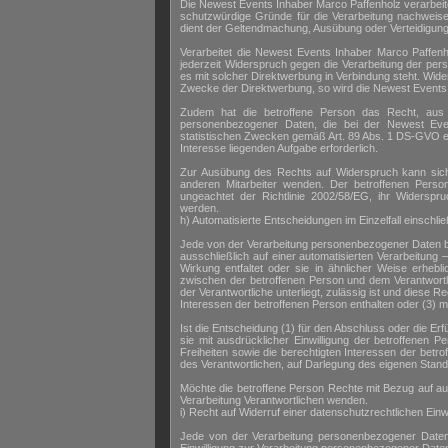
Die Newest Events Inhaber Marco Paffenholz verarbeit
schutzwürdige Gründe für die Verarbeitung nachweise
dient der Geltendmachung, Ausübung oder Verteidigu
Verarbeitet die Newest Events Inhaber Marco Paffen
jederzeit Widerspruch gegen die Verarbeitung der per
es mit solcher Direktwerbung in Verbindung steht. Wid
Zwecke der Direktwerbung, so wird die Newest Events
Zudem hat die betroffene Person das Recht, aus G
personenbezogener Daten, die bei der Newest Eve
statistischen Zwecken gemäß Art. 89 Abs. 1 DS-GVO erfo
Interesse liegenden Aufgabe erforderlich.
Zur Ausübung des Rechts auf Widerspruch kann sich 
anderen Mitarbeiter wenden. Der betroffenen Perso
ungeachtet der Richtlinie 2002/58/EG, ihr Widerspru
werden.
h) Automatisierte Entscheidungen im Einzelfall einschließ
Jede von der Verarbeitung personenbezogener Daten be
ausschließlich auf einer automatisierten Verarbeitung
Wirkung entfaltet oder sie in ähnlicher Weise erhebli
zwischen der betroffenen Person und dem Verantwortlic
der Verantwortliche unterliegt, zulässig ist und die
Interessen der betroffenen Person enthalten oder (3) mi
Ist die Entscheidung (1) für den Abschluss oder die Erf
sie mit ausdrücklicher Einwilligung der betroffene
Freiheiten sowie die berechtigten Interessen der bet
des Verantwortlichen, auf Darlegung des eigenen Stan
Möchte die betroffene Person Rechte mit Bezug auf aut
Verarbeitung Verantwortlichen wenden.
i) Recht auf Widerruf einer datenschutzrechtlichen Einwi
Jede von der Verarbeitung personenbezogener Daten